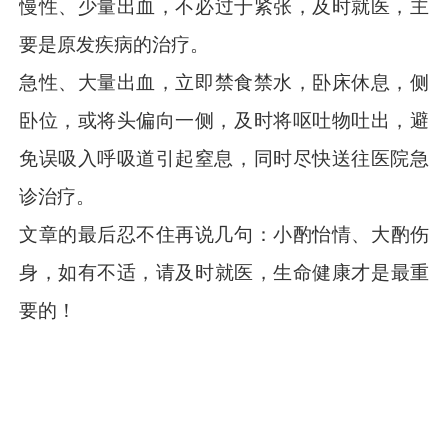
慢性、少量出血
，
不必过于紧张，及时就医，主
要是原发疾病的治疗。
急性、大量出血
，
立即禁食禁水，卧床休息，侧
卧位，或将头偏向一侧，及时将呕吐物吐出，避
免误吸入呼吸道引起窒息，同时尽快送往医院急
诊治疗。
文章的最后忍不住再说几句
：
小酌怡情
、
大酌伤
身
，
如有不适
，
请及时就医
，
生命健康才是最重
要的
！