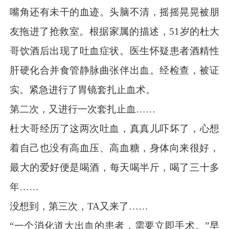
嘴角还有未干的血迹。头脑不清，摇摇晃晃被朋
友拖进了抢救室。根据家属的描述，51岁的杜大
哥饮酒后出现了吐血症状。医生怀疑患者酒精性
肝硬化合并食管静脉曲张伴出血。经检查，被证
实。紧急进行了胃镜套扎止血术。
第二次
，
又进行一次套扎止血
……
杜大哥经历了这两次吐血
，
真真儿吓坏了
，
心想
着自己也没有高血压、高血糖
，
身体向来很好
，
最大的爱好便是喝酒
，
每天喝半斤
，
喝了三十多
年……
没想到
，
第三次
，
TA又来了
……
“一个消化道大出血的患者，需要立即手术。”早