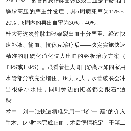
2%-15%。食管胃底静脉曲张破裂出血是肝硬化门
静脉高压的严重并发症，其6周病死率为15%～
20%，6周内的再出血率为30%～40%。
杜大哥这次静脉曲张破裂出血十分严重。经过快
速补液、输血、抗休克治疗后——决定实施快速
精准的肝硬化消化道大出血的终极治疗方案（
TIPS或TEPS）。眼看着杜大哥门静高压如同家用
水管部分或完全堵住。压力太大，水管破裂会冲
出很多小水柱，同时旁边的脏器都会跟着“遭
殃”。
术中，刘一强快速精准采用一“堵”一“疏”的介入
手术。1小时内完成止血，术后病情稳定，于第二