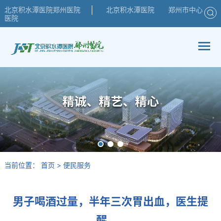
北京积水潭医院郑州医院
北京积水潭医院
郑州市中心
医院
当前位置：
首页
>
便民服务
男子喝酒过量，半年三次胃出血，医生提
醒……