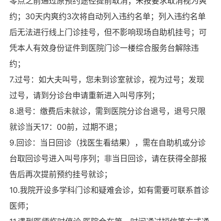
零点之前通过原预约途径提前取消；未按要求取消视为爽
约；30天内爽约3次将自动列入违约名单；列入违约名单
后无法进行线上门诊挂号，但不影响现场自助机挂号；可
凭本人有效身份证件到医院门诊一楼综合服务台解除违
约；
7.过号：如大夫叫号，您未到诊室就诊，视为过号；发现
过号，请到分诊台申请重新进入叫号序列；
8.退号：缴费后未就诊，需到医院分诊台退号，退号只限
就诊当天17：00前，过期不退；
9.回诊：当日回诊（找医生看结果），需在自助机或分诊
台取回诊号进入叫号序列；非当日回诊，请在获得全部报
告后再次提前预约挂号就诊；
10.我院开设多学科门诊和疑难会诊，如有需要可联系首诊
医师；