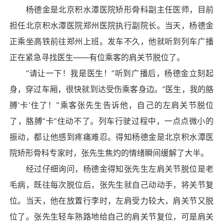
杨德金是北京积水潭医院矫形骨科副主任医师，目前
担任北京积水潭医院郑州医院执行副院长。当天，杨德金
正乘坐高铁前往郑州上班。发车不久，他就听到列车广播
正在紧急寻找医生——有位乘客的肩关节脱位了。
“请让一下！我是医生！”听到广播后，杨德金立刻起
身，穿过车厢，很快就到达受伤乘客身边。“医生，我的胳
膊‘卡’住了！”乘客张先生告诉他，自己的左肩关节脱位
了，胳膊“卡”住动不了。列车行驶过程中，一点点微小的
振动，都让他感到疼痛难忍。得知杨德金是北京积水潭医
院矫形骨科专家时，张先生焦灼的情绪瞬间缓解了大半。
经过仔细询问，杨德金得知张先生左肩关节脱位是老
毛病，既往每次脱位后，张先生就自己动动手，将关节复
位。当天，他在放置行李时，左肩受力较大，肩关节又脱
位了。张先生轻车熟路地给自己的肩关节复位，可是肩关