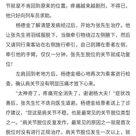
节就是不肯回到原来的位置。疼痛越来越剧烈，不得已，
他只好向列车员求助。
杨德金了解清楚发病经过后，开始为张先生治疗。他
让张先生将羽绒服脱下，当做牵引物绕过左侧腋下，然后
又请同行乘客站在右侧施行牵引，自己则蹲在患者左侧，
牵引他的手臂。仅仅一分钟，张先生脱位的关节就成功复
位！
左肩回到老地方后，杨德金细心地再次为乘客进行检
查，确认肩关节没有明显压痛才放下心来。
“太神奇了，疼痛完全消失了，谢谢杨大夫！”症状改
善后，张先生忙不迭向医生道谢。杨德金给患者送上了诊
疗建议，“您这是肩关节不稳，也是最常见的关节脱位类型
之一。”肩关节脱位反复发作，最常见的原因之一就是首次
脱位时没有进行正规治疗。肩关节脱位发生一次以上，就